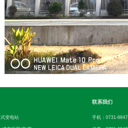
联系我们
预装式变电站
手机：0731-8847