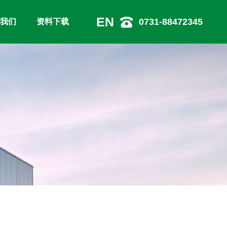
EN
0731-88472345
我们
资料下载